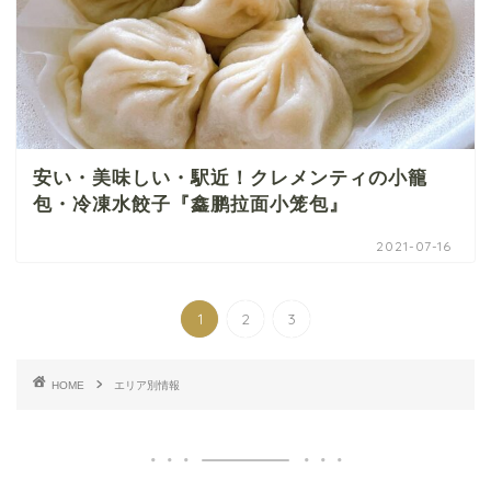
安い・美味しい・駅近！クレメンティの小籠
包・冷凍水餃子『鑫鹏拉面小笼包』
2021-07-16
1
2
3
HOME
エリア別情報