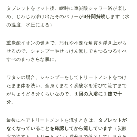
タブレットをセット後、瞬時に重炭酸シャワー浴が楽し
め、じわじわ溶け出たそのパワーが
8分間持続
します（水
の温度、水圧による）
重炭酸イオンの働きで、汚れや不要な角質を浮き上がら
せるので、シャンプーやせっけん無しでもつるつるすべ
すべのまっさらな肌に。
ワタシの場合、シャンプーをしてトリートメントをつけ
たまま体を洗い、全身くまなく炭酸水を浴びて流すまで
がちょうど８分くらいなので、
１回の入浴に１錠で十
分
。
最後にヘアトリートメントを流すときは、
タブレットが
なくなっていることを確認してから流しています
（炭酸
水で流すと、トリートメント成分まで落としてしまうそ