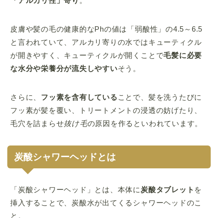
「アルカリ性」寄り
。
皮膚や髪の毛の健康的なPhの値は「弱酸性」の4.5～6.5
と言われていて、アルカリ寄りの水ではキューティクル
が開きやすく、キューティクルが開くことで
毛髪に必要
な水分や栄養分が流失しやすい
そう。
さらに、
フッ素を含有している
ことで、髪を洗うたびに
フッ素が髪を覆い、トリートメントの浸透の妨げたり、
毛穴を詰まらせ
抜け毛
の原因を作るといわれています。
炭酸シャワーヘッドとは
「炭酸シャワーヘッド」とは、本体に
炭酸タブレット
を
挿入することで、炭酸水が出てくるシャワーヘッドのこ
と。