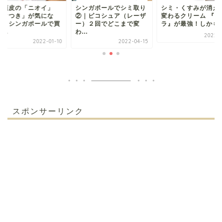
ンガポールでシミ取り
シミ・くすみが消え肌が
夫の頭皮の「ニオイ
｜ピコシュア（レーザ
変わるクリーム 『シスペ
「ベタつき」が気に
）２回でどこまで変
ラ』が最強！しかも正...
る！｜シンガポール
.
える...
2022-04-17
2022-04-15
2022-0
スポンサーリンク