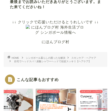
最後までお読みいただきありがとうございます。ま
た来てくださいね！
↓↓ クリックで応援いただけるとうれしいです ↓↓
にほんブログ村
HOME
シンガポール暮らしの困ったを解決
スキンケア・ヘアケア
自宅でヘッドスパ！炭酸シャワーヘッドで頭皮スッキリ【ヘアケア】
こんな記事もおすすめ
ンケア・ヘアケア
スキンケア・ヘアケア
スキンケア・ヘアケア