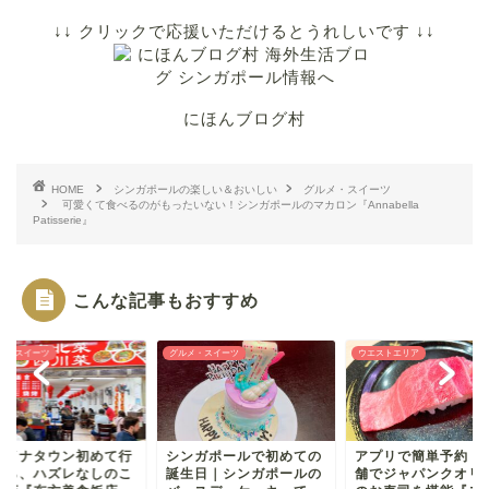
↓↓ クリックで応援いただけるとうれしいです ↓↓
にほんブログ村
HOME
シンガポールの楽しい＆おいしい
グルメ・スイーツ
可愛くて食べるのがもったいない！シンガポールのマカロン『Annabella
Patisserie』
こんな記事もおすすめ
メ・スイーツ
グルメ・スイーツ
ウエストエリア
ャイナタウン初めて行
シンガポールで初めての
アプリで簡単予約！
なら、ハズレなしのこ
誕生日｜シンガポールの
舗でジャパンクオリ