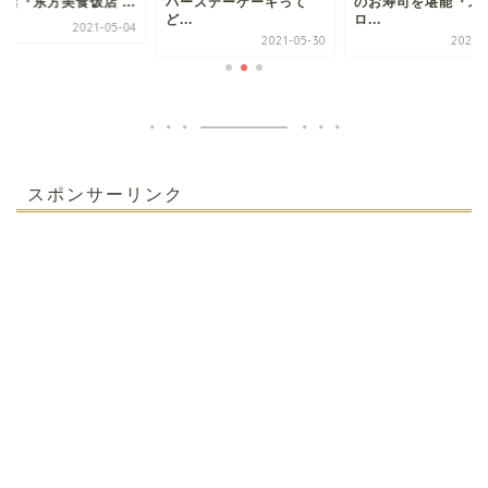
店『东方美食饭店 ...
バースデーケーキって
のお寿司を堪能『ス
ど...
ロ...
2021-05-04
2021-05-30
2021-0
スポンサーリンク