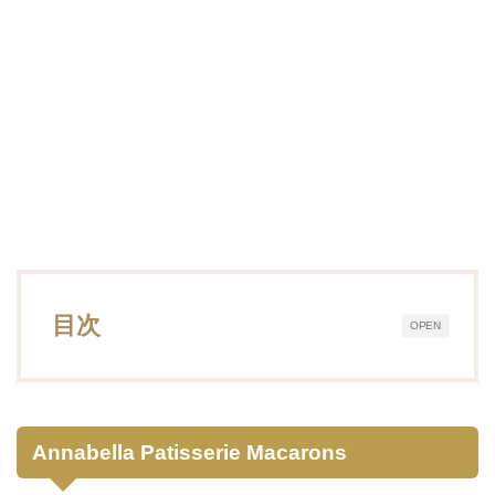
目次
OPEN
Annabella Patisserie Macarons