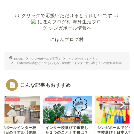
↓↓ クリックで応援いただけるとうれしいです ↓↓
にほんブログ村
HOME
シンガポールで子育て
インター校ってどう？
日本の教科書はどこでもらえる？現地校・インター校へ通う子への教科書配布
こんな記事もおすすめ
ター校ってどう？
インター校ってどう？
インター校ってどう？
ンガポールインター校
インター校選びで重視し
シンガポールでどう
学初日のリアル【体験
た２つのこと｜学費は？
学校選び｜日本人学