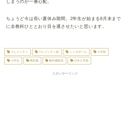
しまうのが一番心配。
ちょうど今は長い夏休み期間。2年生が始まる8月末まで
に全教科ひととおり目を通させたいと思います。
クレメンティ
クレメンティ校
シンガポール
小学校
小学生
教科書
教科書配布
日本人学校
スポンサーリンク