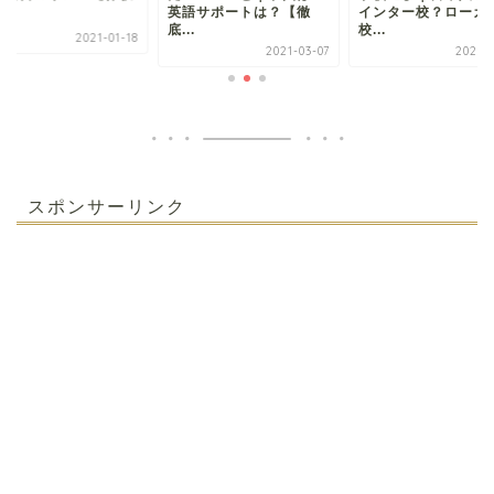
】
英語サポートは？【徹
インター校？ローカ
底...
校...
2021-01-18
2021-03-07
2021-0
スポンサーリンク